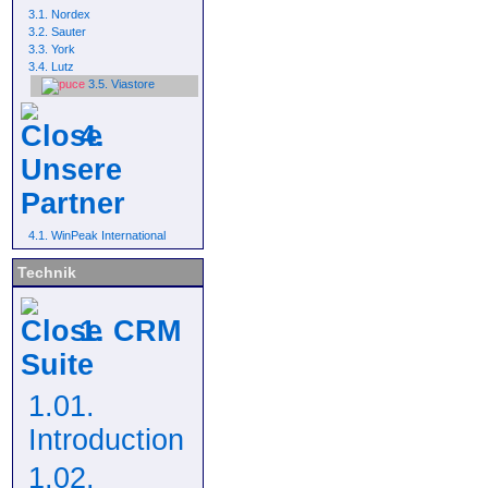
3.1. Nordex
3.2. Sauter
3.3. York
3.4. Lutz
3.5. Viastore
4.
Unsere
Partner
4.1. WinPeak International
Technik
1. CRM
Suite
1.01.
Introduction
1.02.