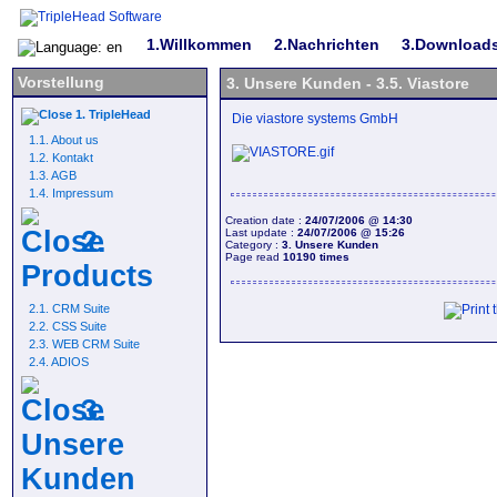
1.Willkommen
2.Nachrichten
3.Download
Vorstellung
3. Unsere Kunden - 3.5. Viastore
1. TripleHead
Die viastore systems GmbH
1.1. About us
1.2. Kontakt
1.3. AGB
1.4. Impressum
Creation date :
24/07/2006 @ 14:30
2.
Last update :
24/07/2006 @ 15:26
Category :
3. Unsere Kunden
Page read
10190 times
Products
2.1. CRM Suite
2.2. CSS Suite
2.3. WEB CRM Suite
2.4. ADIOS
3.
Unsere
Kunden