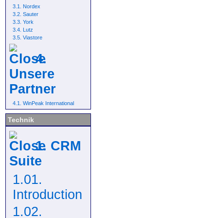
3.1. Nordex
3.2. Sauter
3.3. York
3.4. Lutz
3.5. Viastore
4.
Unsere
Partner
4.1. WinPeak International
Technik
1. CRM
Suite
1.01.
Introduction
1.02.