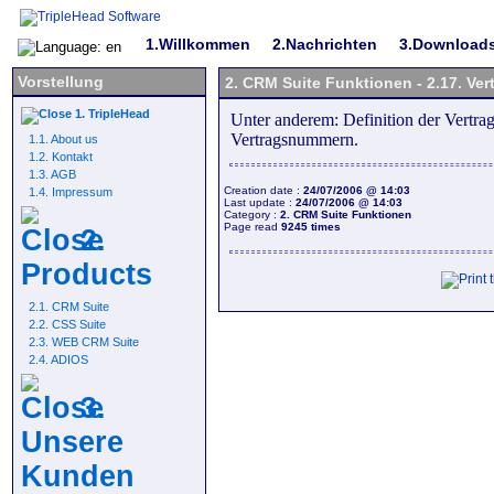
1.Willkommen
2.Nachrichten
3.Download
Vorstellung
2. CRM Suite Funktionen - 2.17. Ve
1. TripleHead
Unter anderem: Definition der Vertrag
Vertragsnummern.
1.1. About us
1.2. Kontakt
1.3. AGB
Creation date :
24/07/2006 @ 14:03
1.4. Impressum
Last update :
24/07/2006 @ 14:03
Category :
2. CRM Suite Funktionen
Page read
9245 times
2.
Products
2.1. CRM Suite
2.2. CSS Suite
2.3. WEB CRM Suite
2.4. ADIOS
3.
Unsere
Kunden