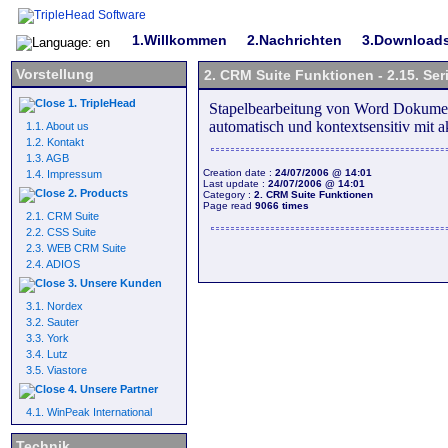
1.Willkommen
2.Nachrichten
3.Download
Vorstellung
2. CRM Suite Funktionen - 2.15. Ser
1. TripleHead
Stapelbearbeitung von Word Dokument
automatisch und kontextsensitiv mit a
1.1. About us
1.2. Kontakt
1.3. AGB
Creation date :
24/07/2006 @ 14:01
1.4. Impressum
Last update :
24/07/2006 @ 14:01
2. Products
Category :
2. CRM Suite Funktionen
Page read
9066 times
2.1. CRM Suite
2.2. CSS Suite
2.3. WEB CRM Suite
2.4. ADIOS
3. Unsere Kunden
3.1. Nordex
3.2. Sauter
3.3. York
3.4. Lutz
3.5. Viastore
4. Unsere Partner
4.1. WinPeak International
Technik