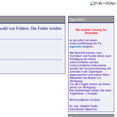
Speziell !
swahl von Feldern. Die Felder werden
Die mobile Lösung für
Techniker
ist ab sofort mit einem
Unterschriftenpad der Fa.
signotec
integriert.
Alle Berichte können vom
Techniker und Kunde direkt nach
Erledigung der Arbeit
unterschrieben werden.
Unterschriebene Dokumente
werden bei Synchronisierung mit
Zentrale in der Datenbank
abgespeichert und stehen Büro-
Mitarbeiter bei Bedarf zur
Verfügung.
Für die Fragen stehen wir Ihnen
gerne zur Verfügung.
Die Kontaktdaten finden Sie unter
TripleHead -> Kontakt.
Mit freundlichen Grüßen,
Dr.-Ing. Vladimir Rudin
Kanstantsin Sipachou