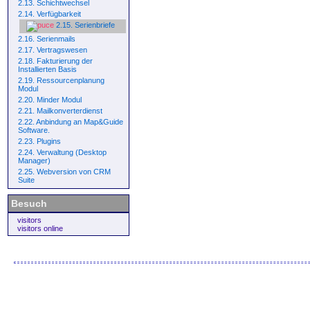
2.13. Schichtwechsel
2.14. Verfügbarkeit
2.15. Serienbriefe
2.16. Serienmails
2.17. Vertragswesen
2.18. Fakturierung der
Installierten Basis
2.19. Ressourcenplanung
Modul
2.20. Minder Modul
2.21. Mailkonverterdienst
2.22. Anbindung an Map&Guide
Software.
2.23. Plugins
2.24. Verwaltung (Desktop
Manager)
2.25. Webversion von CRM
Suite
Besuch
visitors
visitors online