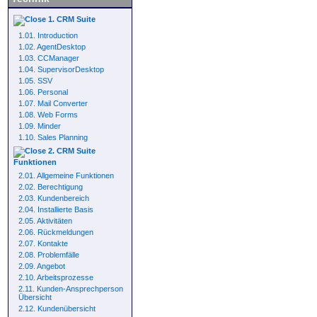
1. CRM Suite
1.01. Introduction
1.02. AgentDesktop
1.03. CCManager
1.04. SupervisorDesktop
1.05. SSV
1.06. Personal
1.07. Mail Converter
1.08. Web Forms
1.09. Minder
1.10. Sales Planning
2. CRM Suite
Funktionen
2.01. Allgemeine Funktionen
2.02. Berechtigung
2.03. Kundenbereich
2.04. Installierte Basis
2.05. Aktivitäten
2.06. Rückmeldungen
2.07. Kontakte
2.08. Problemfälle
2.09. Angebot
2.10. Arbeitsprozesse
2.11. Kunden-Ansprechperson
Übersicht
2.12. Kundenübersicht