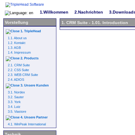
1.Willkommen
2.Nachrichten
3.Download
Vorstellung
1. CRM Suite - 1.01. Introduction
1. TripleHead
1.1. About us
1.2. Kontakt
1.3. AGB
1.4. Impressum
2. Products
2.1. CRM Suite
2.2. CSS Suite
2.3. WEB CRM Suite
2.4. ADIOS
3. Unsere Kunden
3.1. Nordex
3.2. Sauter
3.3. York
3.4. Lutz
3.5. Viastore
4. Unsere Partner
4.1. WinPeak International
Technik